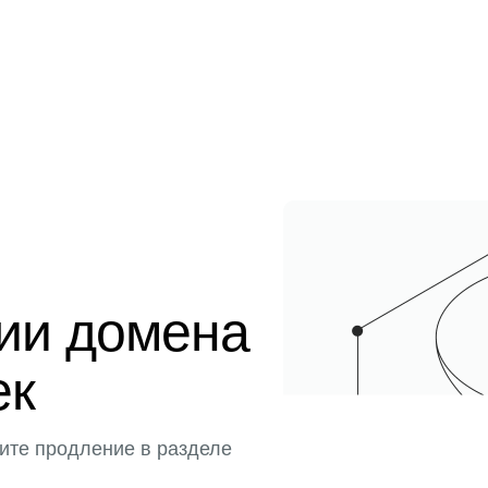
ции домена
ек
ите продление в разделе