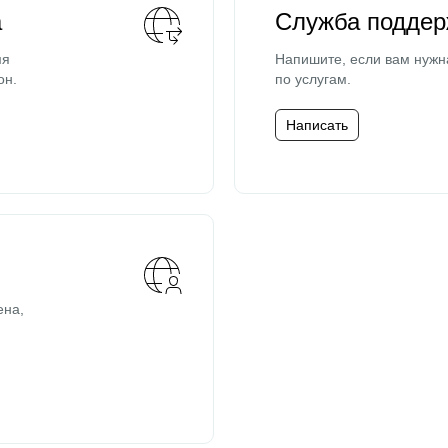
а
Служба поддер
мя
Напишите, если вам нужн
он.
по услугам.
Написать
ена,